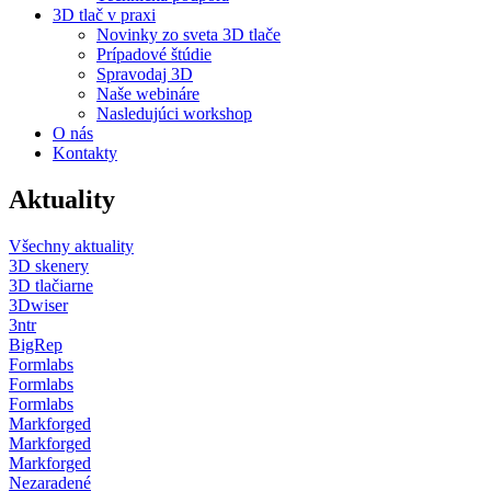
3D tlač v praxi
Novinky zo sveta 3D tlače
Prípadové štúdie
Spravodaj 3D
Naše webináre
Nasledujúci workshop
O nás
Kontakty
Aktuality
Všechny aktuality
3D skenery
3D tlačiarne
3Dwiser
3ntr
BigRep
Formlabs
Formlabs
Formlabs
Markforged
Markforged
Markforged
Nezaradené