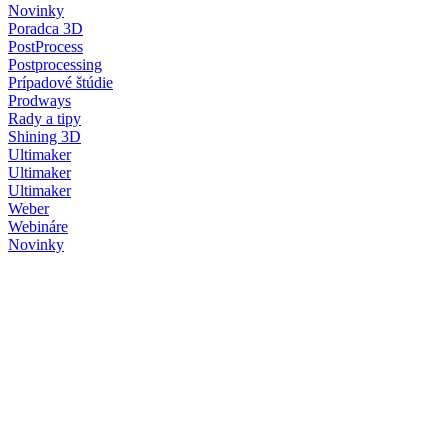
Novinky
Poradca 3D
PostProcess
Postprocessing
Prípadové štúdie
Prodways
Rady a tipy
Shining 3D
Ultimaker
Ultimaker
Ultimaker
Weber
Webináre
Novinky