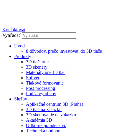
Kontaktovat
Vyhľadať
Úvod
8 dôvodov, prečo investovať do 3D tlače
Produkty
3D tlačiarne
3D skenery
Materiály pre 3D tlač
Softvér
Tlakové formovanie
Post-processing
Podľa výrobcov
Služby
Aplikačné centrum 3D (Praha)
3D tlač na zákazku
3D skenovanie na zákazku
Akadémia 3D
Odborné poradenstvo
Technická podpora