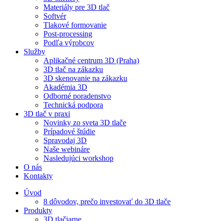
Materiály pre 3D tlač
Softvér
Tlakové formovanie
Post-processing
Podľa výrobcov
Služby
Aplikačné centrum 3D (Praha)
3D tlač na zákazku
3D skenovanie na zákazku
Akadémia 3D
Odborné poradenstvo
Technická podpora
3D tlač v praxi
Novinky zo sveta 3D tlače
Prípadové štúdie
Spravodaj 3D
Naše webináre
Nasledujúci workshop
O nás
Kontakty
Úvod
8 dôvodov, prečo investovať do 3D tlače
Produkty
3D tlačiarne