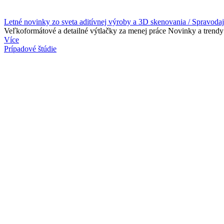
Letné novinky zo sveta aditívnej výroby a 3D skenovania / Spravoda
Veľkoformátové a detailné výtlačky za menej práce Novinky a trendy
Více
Prípadové štúdie