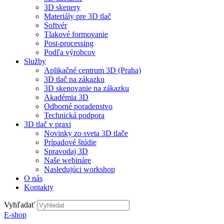
3D skenery
Materiály pre 3D tlač
Softvér
Tlakové formovanie
Post-processing
Podľa výrobcov
Služby
Aplikačné centrum 3D (Praha)
3D tlač na zákazku
3D skenovanie na zákazku
Akadémia 3D
Odborné poradenstvo
Technická podpora
3D tlač v praxi
Novinky zo sveta 3D tlače
Prípadové štúdie
Spravodaj 3D
Naše webináre
Nasledujúci workshop
O nás
Kontakty
Vyhľadať
E-shop