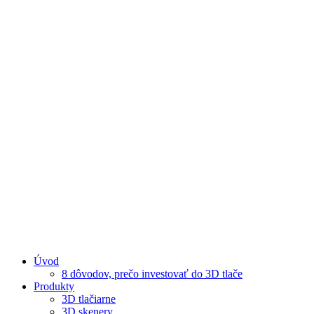
Úvod
8 dôvodov, prečo investovať do 3D tlače
Produkty
3D tlačiarne
3D skenery