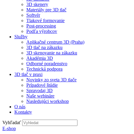
3D skenery
Materiály pre 3D tlač
Softvér
Tlakové formovanie
Post-processing
Podľa výrobcov
Služby
Aplikačné centrum 3D (Praha)
3D tlač na zákazku
3D skenovanie na zákazku
Akadémia 3D
Odborné poradenstvo
Technická podpora
3D tlač v praxi
Novinky zo sveta 3D tlače
Prípadové štúdie
Spravodaj 3D
Naše webináre
Nasledujúci workshop
O nás
Kontakty
Vyhľadať
E-shop