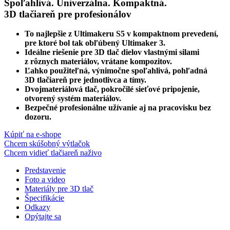
Spoľahlivá. Univerzálna. Kompaktná.
3D tlačiareň pre profesionálov
To najlepšie z Ultimakeru S5 v kompaktnom prevedení,
pre ktoré bol tak obľúbený Ultimaker 3.
Ideálne riešenie pre 3D tlač dielov vlastnými silami
z rôznych materiálov, vrátane kompozitov.
Ľahko použiteľná, výnimočne spoľahlivá, pohľadná
3D tlačiareň pre jednotlivca a tímy.
Dvojmateriálová tlač, pokročilé sieťové pripojenie,
otvorený systém materiálov.
Bezpečné profesionálne užívanie aj na pracovisku bez
dozoru.
Kúpiť na e-shope
Chcem skúšobný výtlačok
Chcem vidieť tlačiareň naživo
Predstavenie
Foto a video
Materiály pre 3D tlač
Špecifikácie
Odkazy
Opýtajte sa