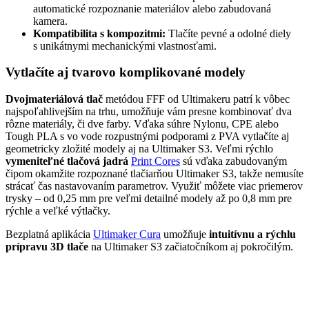
automatické rozpoznanie materiálov alebo zabudovaná
kamera.
Kompatibilita s kompozitmi:
Tlačíte pevné a odolné diely
s unikátnymi mechanickými vlastnosťami.
Vytlačíte aj tvarovo komplikované modely
Dvojmateriálová tlač
metódou FFF od Ultimakeru patrí k vôbec
najspoľahlivejším na trhu, umožňuje vám presne kombinovať dva
rôzne materiály, či dve farby. Vďaka súhre Nylonu, CPE alebo
Tough PLA s vo vode rozpustnými podporami z PVA vytlačíte aj
geometricky zložité modely aj na Ultimaker S3. Veľmi rýchlo
vymeniteľné tlačová jadrá
Print Cores
sú vďaka zabudovaným
čipom okamžite rozpoznané tlačiarňou Ultimaker S3, takže nemusíte
strácať čas nastavovaním parametrov. Využiť môžete viac priemerov
trysky – od 0,25 mm pre veľmi detailné modely až po 0,8 mm pre
rýchle a veľké výtlačky.
Bezplatná aplikácia
Ultimaker Cura
umožňuje
intuitívnu a rýchlu
prípravu
3D tlače
na Ultimaker S3 začiatočníkom aj pokročilým.