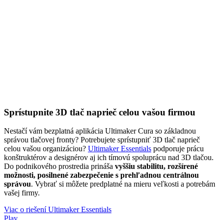
Sprístupnite 3D tlač naprieč celou vašou firmou
Nestačí vám bezplatná aplikácia Ultimaker Cura so základnou
správou tlačovej fronty? Potrebujete sprístupniť 3D tlač naprieč
celou vašou organizáciou?
Ultimaker Essentials
podporuje prácu
konštruktérov a designérov aj ich tímovú spoluprácu nad 3D tlačou.
Do podnikového prostredia prináša
vyššiu stabilitu, rozšírené
možnosti, posilnené zabezpečenie s prehľadnou centrálnou
správou
. Vybrať si môžete predplatné na mieru veľkosti a potrebám
vašej firmy.
Viac o riešení Ultimaker Essentials
Play