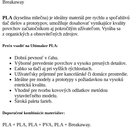
Breakaway
PLA
(kyselina mliečna) je ideálny materiál pre rychlu a spoľahlivú
tlač dielov a prototypov, umožňuje dosahovať vynikajúce kvality
povrchov začiatočníkom aj pokročilým užívateľom. Vyrába sa
z organických a obnoviteľných zdrojov.
Prečo vsadiť na Ultimaker PLA:
Dobrá pevnosť v ťahu.
Výborné prevedenie povrchov a vysoko presných detailov.
Ľahko sa tlačí aj pri vyšších rýchlostiach.
Užívateľsky príjemné pre kancelárské či domáce prostredie.
Ideálne pre modely a prototypy s požiadavkou na vysokú
estetickú kvalitu.
Vhodné pre tvorbu kovových odliatkov metódou
vytaviteľného modelu.
Široká paleta farieb.
Doporučené kombinácie materiálov:
PLA + PLA, PLA + PVA, PLA + Breakaway.