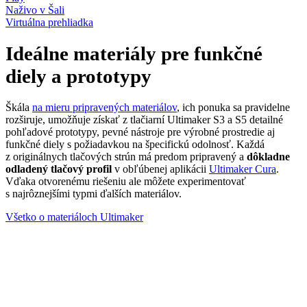
Naživo v Šali
Virtuálna prehliadka
Ideálne materiály pre funkčné
diely a prototypy
Škála
na mieru pripravených materiálov
, ich ponuka sa pravidelne
rozširuje, umožňuje získať z tlačiarní Ultimaker S3 a S5 detailné
pohľadové prototypy, pevné nástroje pre výrobné prostredie aj
funkčné diely s požiadavkou na špecifickú odolnosť. Každá
z originálnych tlačových strún má predom pripravený a
dôkladne
odladený tlačový profil
v obľúbenej aplikácii
Ultimaker Cura
.
Vďaka otvorenému riešeniu ale môžete experimentovať
s najrôznejšími typmi ďalších materiálov.
Všetko o materiáloch Ultimaker