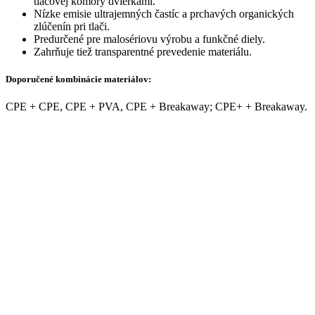
tlačovej komory dvierkami.
Nízke emisie ultrajemných častíc a prchavých organických
zlúčenín pri tlači.
Predurčené pre malosériovu výrobu a funkčné diely.
Zahrňuje tiež transparentné prevedenie materiálu.
Doporučené kombinácie materiálov:
CPE + CPE, CPE + PVA, CPE + Breakaway; CPE+ + Breakaway.