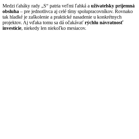
Medzi ťaháky rady „S“ patria veľmi ľahká a
užívatelsky príjemná
obsluha
– pre jednotlivca aj celé tímy spolupracovníkov. Rovnako
tak hladké je zaškolenie a praktické nasadenie u konkrétnych
projektov. Aj vďaka tomu sa dá očakávať
rýchlu návratnosť
investície
, niekedy len niekoľko mesiacov.