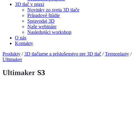
3D tlač v praxi
Novinky zo sveta 3D tlače
Prípadové štúdie
Spravodaj 3D
Naše webináre
Nasledujúci workshop
O nás
Kontakty
Produkty
/
3D tlačiarne a príslušenstvo pre 3D tlač
/
Termoplasty
/
Ultimaker
Ultimaker
S3