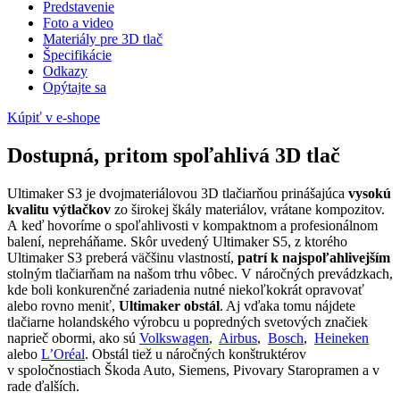
Predstavenie
Foto a video
Materiály pre 3D tlač
Špecifikácie
Odkazy
Opýtajte sa
Kúpiť v e-shope
Dostupná, pritom spoľahlivá 3D tlač
Ultimaker S3 je dvojmateriálovou 3D tlačiarňou prinášajúca
vysokú
kvalitu výtlačkov
zo širokej škály materiálov, vrátane kompozitov.
A keď hovoríme o spoľahlivosti v kompaktnom a profesionálnom
balení, nepreháňame. Skôr uvedený Ultimaker S5, z ktorého
Ultimaker S3 preberá väčšinu vlastností,
patrí k najspoľahlivejším
stolným tlačiarňam na našom trhu vôbec. V náročných prevádzkach,
kde boli konkurenčné zariadenia nutné niekoľkokrát opravovať
alebo rovno meniť,
Ultimaker obstál
. Aj vďaka tomu nájdete
tlačiarne holandského výrobcu u popredných svetových značiek
naprieč obormi, ako sú
Volkswagen
,
Airbus
,
Bosch
,
Heineken
alebo
L’Oréal
. Obstál tiež u náročných konštruktérov
v spoločnostiach Škoda Auto, Siemens, Pivovary Staropramen a v
rade ďalších.