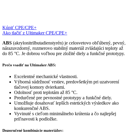
Kúpiť CPE/CPE+
Ako tlačiť z Ultimaker CPE/CPE+
ABS
(akrylonitrilbutadienstyrén) je celosvetovo obľúbený, pevný,
nárazuvzdorný, rozmerovo stabilný materiál zvládajúci teploty až
do 85 °C. Je dobrou voľbou pre zložité diely a funkčné prototypy.
Prečo vsadiť na Ultimaker ABS:
Excelentné mechanické vlastnosti.
Výborná súdržnosť vrstiev, predovšetkým pri uzatvorení
tlačovej komory dvierkami.
Odolnosť proti teplotám až 85 °C.
Predurčené pre pevnostné prototypy a funkčné diely.
Umožňuje dosahovať lepších estetických výsledkov ako
konkurenčné ABS.
Vyvinuté s cieľom minimálneho krútenia a čo najlepšej
priľnavosti k podložke.
Doporučené kombinácie materiálov: