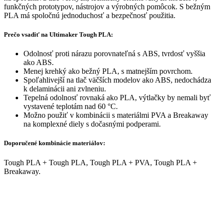
funkčných prototypov, nástrojov a výrobných pomôcok. S bežným
PLA má spoločnú jednoduchosť a bezpečnosť použitia.
Prečo vsadiť na Ultimaker Tough PLA:
Odolnosť proti nárazu porovnateľná s ABS, tvrdosť vyššia
ako ABS.
Menej krehký ako bežný PLA, s matnejším povrchom.
Spoľahlivejší na tlač väčších modelov ako ABS, nedochádza
k delaminácii ani zvlneniu.
Tepelná odolnosť rovnaká ako PLA, výtlačky by nemali byť
vystavené teplotám nad 60 °C.
Možno použiť v kombinácii s materiálmi PVA a Breakaway
na komplexné diely s dočasnými podperami.
Doporučené kombinácie materiálov:
Tough PLA + Tough PLA, Tough PLA + PVA, Tough PLA +
Breakaway.