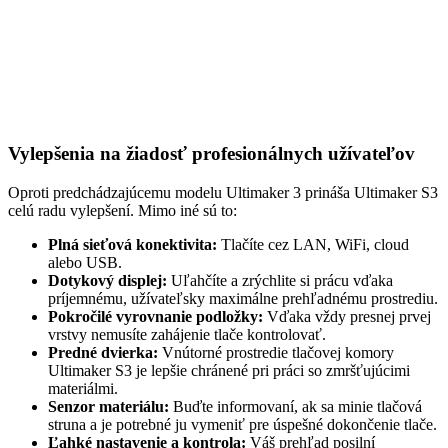
Vylepšenia na žiadosť profesionálnych užívateľov
Oproti predchádzajúcemu modelu Ultimaker 3 prináša Ultimaker S3
celú radu vylepšení. Mimo iné sú to:
Plná sieťová konektivita:
Tlačíte cez LAN, WiFi, cloud
alebo USB.
Dotykový displej:
Uľahčíte a zrýchlite si prácu vďaka
príjemnému, užívateľsky maximálne prehľadnému prostrediu.
Pokročilé vyrovnanie podložky:
Vďaka vždy presnej prvej
vrstvy nemusíte zahájenie tlače kontrolovať.
Predné dvierka:
Vnútorné prostredie tlačovej komory
Ultimaker S3 je lepšie chránené pri práci so zmršťujúcimi
materiálmi.
Senzor materiálu:
Buďte informovaní, ak sa minie tlačová
struna a je potrebné ju vymeniť pre úspešné dokončenie tlače.
Ľahké nastavenie a kontrola:
Váš prehľad posilní