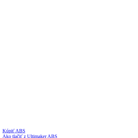
Kúpiť ABS
Ako tlačiť z Ultimaker ABS