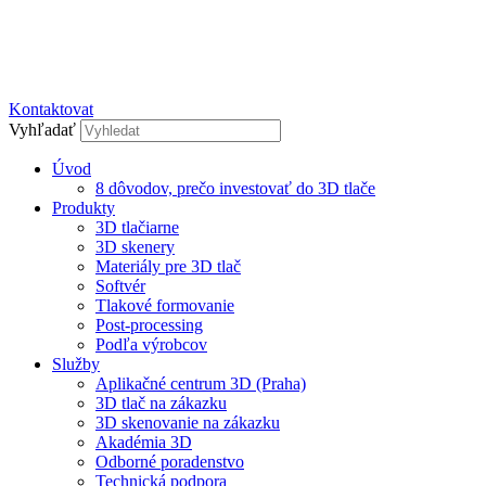
Kontaktovat
Vyhľadať
Úvod
8 dôvodov, prečo investovať do 3D tlače
Produkty
3D tlačiarne
3D skenery
Materiály pre 3D tlač
Softvér
Tlakové formovanie
Post-processing
Podľa výrobcov
Služby
Aplikačné centrum 3D (Praha)
3D tlač na zákazku
3D skenovanie na zákazku
Akadémia 3D
Odborné poradenstvo
Technická podpora