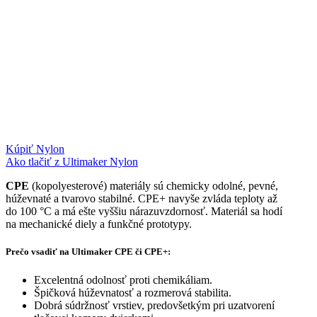
Kúpiť Nylon
Ako tlačiť z Ultimaker Nylon
CPE
(kopolyesterové) materiály sú chemicky odolné, pevné,
húževnaté a tvarovo stabilné. CPE+ navyše zvláda teploty až
do 100 °C a má ešte vyššiu nárazuvzdornosť. Materiál sa hodí
na mechanické diely a funkčné prototypy.
Prečo vsadiť na Ultimaker CPE či CPE+:
Excelentná odolnosť proti chemikáliam.
Špičková húževnatosť a rozmerová stabilita.
Dobrá súdržnosť vrstiev, predovšetkým pri uzatvorení