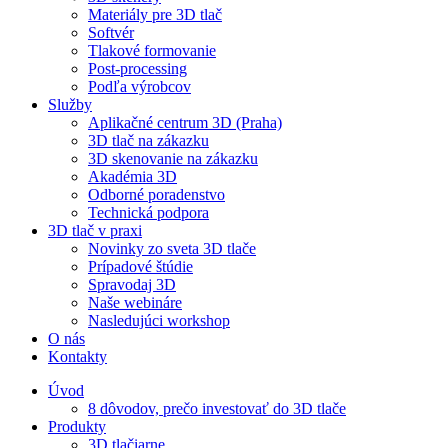
Materiály pre 3D tlač
Softvér
Tlakové formovanie
Post-processing
Podľa výrobcov
Služby
Aplikačné centrum 3D (Praha)
3D tlač na zákazku
3D skenovanie na zákazku
Akadémia 3D
Odborné poradenstvo
Technická podpora
3D tlač v praxi
Novinky zo sveta 3D tlače
Prípadové štúdie
Spravodaj 3D
Naše webináre
Nasledujúci workshop
O nás
Kontakty
Úvod
8 dôvodov, prečo investovať do 3D tlače
Produkty
3D tlačiarne