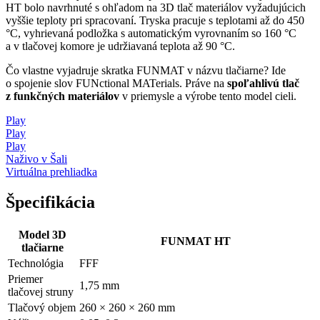
HT bolo navrhnuté s ohľadom na 3D tlač materiálov vyžadujúcich
vyššie teploty pri spracovaní. Tryska pracuje s teplotami až do 450
°C, vyhrievaná podložka s automatickým vyrovnaním so 160 °C
a v tlačovej komore je udržiavaná teplota až 90 °C.
Čo vlastne vyjadruje skratka FUNMAT v názvu tlačiarne? Ide
o spojenie slov FUNctional MATerials. Práve na
spoľahlivú tlač
z funkčných materiálov
v priemysle a výrobe tento model cieli.
Play
Play
Play
Naživo v Šali
Virtuálna prehliadka
Špecifikácia
Model 3D
FUNMAT HT
tlačiarne
Technológia
FFF
Priemer
1,75 mm
tlačovej struny
Tlačový objem
260 × 260 × 260 mm