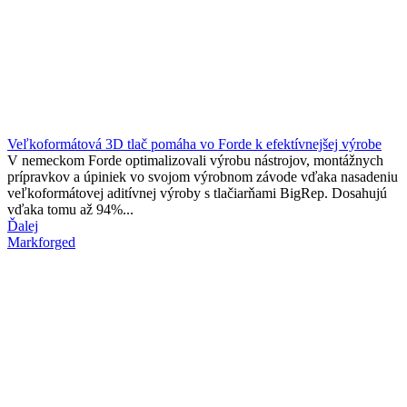
Veľkoformátová 3D tlač pomáha vo Forde k efektívnejšej výrobe
V nemeckom Forde optimalizovali výrobu nástrojov, montážnych
prípravkov a úpiniek vo svojom výrobnom závode vďaka nasadeniu
veľkoformátovej aditívnej výroby s tlačiarňami BigRep. Dosahujú
vďaka tomu až 94%...
Ďalej
Markforged