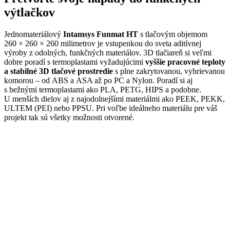
výtlačkov
Jednomateriálový
Intamsys Funmat HT
s tlačovým objemom
260 × 260 × 260 milimetrov je vstupenkou do sveta aditívnej
výroby z odolných, funkčných materiálov.
3D tlačiareň si veľmi
dobre poradí s termoplastami
vyžadujúcimi
vyššie pracovné teploty
a stabilné 3D tlačové prostredie
s plne zakrytovanou, vyhrievanou
komorou
– od ABS a ASA až po PC a Nylon. Poradí si aj
s bežnými termoplastami ako
PLA, PETG, HIPS a podobne.
U menších dielov aj z najodolnejšími
materiálmi ako
PEEK, PEKK,
ULTEM (PEI) nebo PPSU.
Pri voľbe ideálneho materiálu pre váš
projekt tak sú všetky možnosti otvorené.