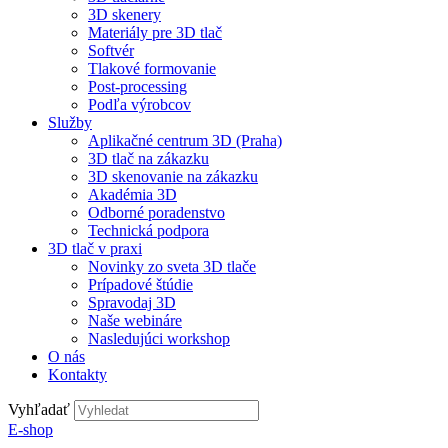
3D skenery
Materiály pre 3D tlač
Softvér
Tlakové formovanie
Post-processing
Podľa výrobcov
Služby
Aplikačné centrum 3D (Praha)
3D tlač na zákazku
3D skenovanie na zákazku
Akadémia 3D
Odborné poradenstvo
Technická podpora
3D tlač v praxi
Novinky zo sveta 3D tlače
Prípadové štúdie
Spravodaj 3D
Naše webináre
Nasledujúci workshop
O nás
Kontakty
Vyhľadať
E-shop