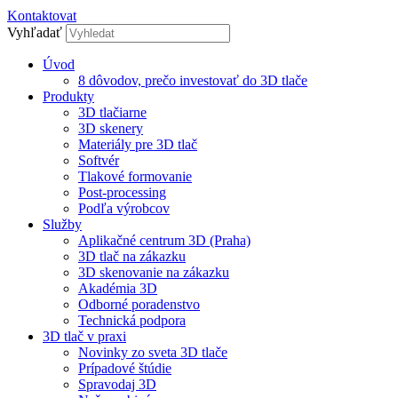
Kontaktovat
Vyhľadať
Úvod
8 dôvodov, prečo investovať do 3D tlače
Produkty
3D tlačiarne
3D skenery
Materiály pre 3D tlač
Softvér
Tlakové formovanie
Post-processing
Podľa výrobcov
Služby
Aplikačné centrum 3D (Praha)
3D tlač na zákazku
3D skenovanie na zákazku
Akadémia 3D
Odborné poradenstvo
Technická podpora
3D tlač v praxi
Novinky zo sveta 3D tlače
Prípadové štúdie
Spravodaj 3D