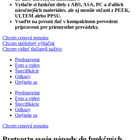
Vytlačte si funkčné diely z ABS, ASA, PC a ďalších
náročnejších materiálov, ale aj menšie súčasti z PEEK,
ULTEM alebo PPSU.
Vsaďte na presnú tlač v kompaktnom prevedení
pripravenú pre priemyselné prevádzky.
Chcem cenovú ponuku
Chcem skúšobný výtlačok
Chcem vidieť tlačiareň naživo
Predstavenie
Foto a video
Špecifikácie
Odkazy
Opýtajte sa
Predstavenie
Foto a video
Špecifikácie
Odkazy
Opýtajte sa
Chcem cenovú ponuku
Pretvorte svoje nápady do funkčných