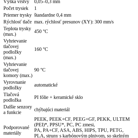
Výška vrstvy
0,05–0,3 mm
Počet trysiek
1
Priemer trysky
štandardne 0,4 mm
Rýchlosť tlače
max. rýchlosť presunov (XY): 300 mm/s
Teplota trysky
450 °C
(max.)
Vyhrievanie
tlačovej
160 °C
podložky
(max.)
Vyhrievanie
tlačovej
90 °C
komory (max.)
Vyrovnanie
automatické
podložky
Tlačová
PI fólie + keramické sklo
podložka
Dalšie senzory
chýbajúci materiál
a funkcie
PEEK, PEEK+CF, PEEG+GF, PEKK, ULTEM
(PEI)*, PPSU*, PC, PC zmesi,
Podporované
PA, PA+CF, ASA, ABS, HIPS, TPU, PETG,
materiály
PLA, struny s karbónovým plnivom, so skelným