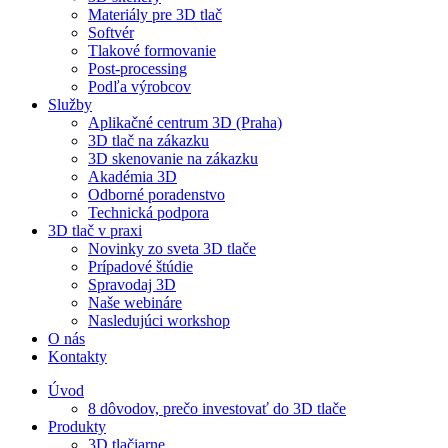
Materiály pre 3D tlač
Softvér
Tlakové formovanie
Post-processing
Podľa výrobcov
Služby
Aplikačné centrum 3D (Praha)
3D tlač na zákazku
3D skenovanie na zákazku
Akadémia 3D
Odborné poradenstvo
Technická podpora
3D tlač v praxi
Novinky zo sveta 3D tlače
Prípadové štúdie
Spravodaj 3D
Naše webináre
Nasledujúci workshop
O nás
Kontakty
Úvod
8 dôvodov, prečo investovať do 3D tlače
Produkty
3D tlačiarne