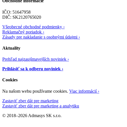
Obchodné informácie
IČO: 51647958
DIČ: SK2120765020
Všeobecné obchodné podmienky ›
Reklamačný poriadok ›
Zásady pre nakladanie s osobnými údajmi ›
Aktuality
Prehľad najzaujímavejších noviniek ›
Prihlásiť sa k odberu noviniek ›
Cookies
Na našom webu používame cookies.
Viac informácií ›
Zastaviť zber dát pre marketing
Zastaviť zber dát pre marketing a analytiku
© 2018–2026 Admasys SK s.r.o.