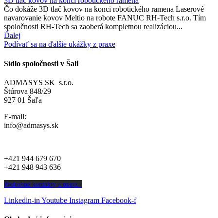
3D tlač kovov na konci robotického ramena
Čo dokáže 3D tlač kovov na konci robotického ramena Laserové
navarovanie kovov Meltio na robote FANUC RH-Tech s.r.o. Tím
spoločnosti RH-Tech sa zaoberá kompletnou realizáciou...
Ďalej
Podívať sa na ďalšie ukážky z praxe
Sídlo spoločnosti v Šali
ADMASYS SK s.r.o.
Štúrova 848/29
927 01 Šaľa
E-mail:
info@admasys.sk
+421 944 679 670
+421 948 943 636
Podrobné kontakty a mapa ›
Linkedin-in
Youtube
Instagram
Facebook-f