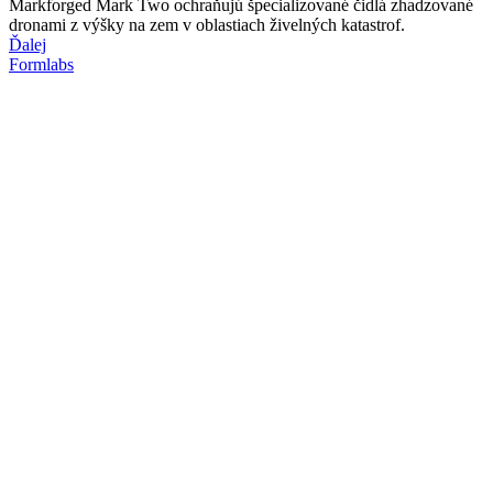
Markforged Mark Two ochraňujú špecializované čidlá zhadzované
dronami z výšky na zem v oblastiach živelných katastrof.
Ďalej
Formlabs