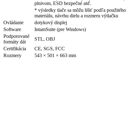
plnivom, ESD bezpečné atď.
* výsledky tlače sa môžu lišiť podľa použitého
materiálu, návrhu dielu a rozmeru výtlačku
Ovládanie
dotykový displej
Software
IntamSuite (pre Windows)
Podporované
STL, OBJ
formáty dát
Certifikácia
CE, SGS, FCC
Rozmery
543 × 501 × 663 mm