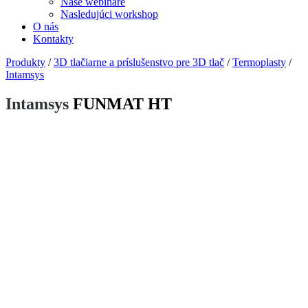
Naše webináre
Nasledujúci workshop
O nás
Kontakty
Produkty
/
3D tlačiarne a príslušenstvo pre 3D tlač
/
Termoplasty
/
Intamsys
Intamsys
FUNMAT HT