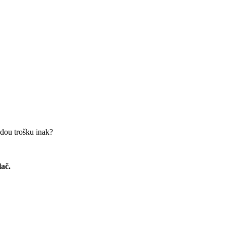
dou trošku inak?
lač.