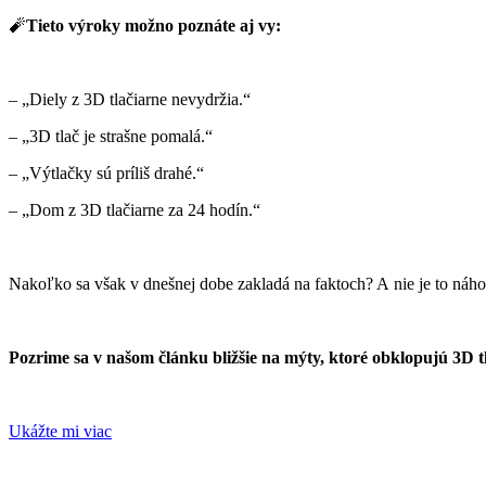
🧨
Tieto výroky možno poznáte aj vy:
– „Diely z 3D tlačiarne nevydržia.“
– „3D tlač je strašne pomalá.“
– „Výtlačky sú príliš drahé.“
– „Dom z 3D tlačiarne za 24 hodín.“
Nakoľko sa však v dnešnej dobe zakladá na faktoch? A nie je to náho
Pozrime sa v našom článku bližšie na mýty, ktoré obklopujú 3D t
Ukážte mi viac