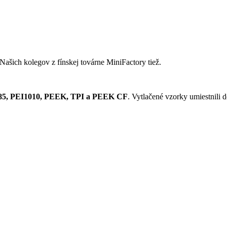
ašich kolegov z fínskej továrne MiniFactory tiež.
85, PEI1010, PEEK, TPI a PEEK CF
. Vytlačené vzorky umiestnili