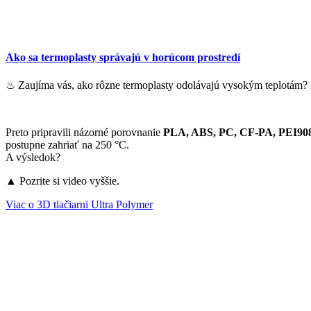
Ako sa termoplasty správajú v horúcom prostredí
♨ Zaujíma vás, ako rôzne termoplasty odolávajú vysokým teplotám? N
Preto pripravili názorné porovnanie
PLA, ABS, PC, CF-PA, PEI90
postupne zahriať na 250 °C.
A výsledok?
▲ Pozrite si video vyššie.
Viac o 3D tlačiarni Ultra Polymer