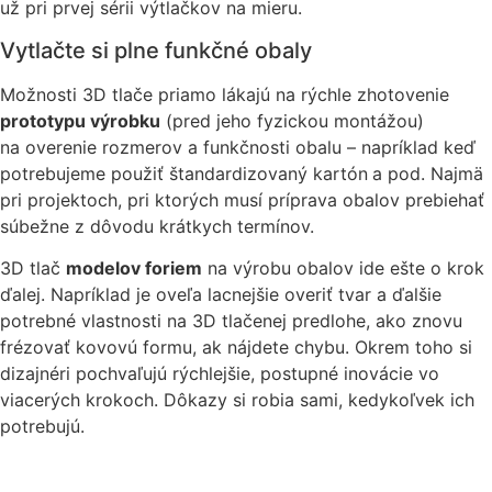
už pri prvej sérii výtlačkov na mieru.
Vytlačte si plne funkčné obaly
Možnosti 3D tlače priamo lákajú na rýchle zhotovenie
prototypu výrobku
(pred jeho fyzickou montážou)
na overenie rozmerov a funkčnosti obalu – napríklad keď
potrebujeme použiť štandardizovaný kartón
a pod. Najmä
pri projektoch, pri ktorých musí príprava obalov prebiehať
súbežne z dôvodu krátkych termínov.
3D tlač
modelov foriem
na výrobu obalov ide ešte o krok
ďalej. Napríklad je oveľa lacnejšie overiť tvar a ďalšie
potrebné vlastnosti na 3D tlačenej predlohe, ako znovu
frézovať kovovú formu, ak nájdete chybu. Okrem toho si
dizajnéri pochvaľujú rýchlejšie, postupné inovácie vo
viacerých krokoch. Dôkazy si robia sami, kedykoľvek ich
potrebujú.