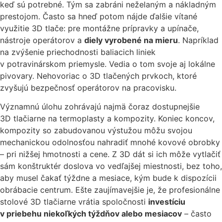
keď sú potrebné. Tým sa zabráni neželaným a nákladným
prestojom. Často sa hneď potom nájde ďalšie vítané
využitie 3D tlače: pre montážne prípravky a upínače,
nástroje operátorov a
diely vyrobené na mieru
. Napríklad
na zvýšenie priechodnosti baliacich liniek
v potravinárskom priemysle. Vedia o tom svoje aj lokálne
pivovary. Nehovoriac o 3D tlačených prvkoch, ktoré
zvyšujú bezpečnosť operátorov na pracovisku.
Významnú úlohu zohrávajú najmä čoraz dostupnejšie
3D tlačiarne na termoplasty a kompozity. Koniec koncov,
kompozity so zabudovanou výstužou môžu svojou
mechanickou odolnosťou nahradiť mnohé kovové obrobky
– pri nižšej hmotnosti a cene. Z 3D dát si ich môže vytlačiť
sám konštruktér doslova vo vedľajšej miestnosti, bez toho,
aby musel čakať týždne a mesiace, kým bude k dispozícii
obrábacie centrum. Ešte zaujímavejšie je, že profesionálne
stolové 3D tlačiarne vrátia spoločnosti
investíciu
v priebehu niekoľkých týždňov alebo mesiacov
– často