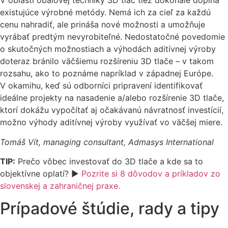
V oblasti obalovej techniky 3D tlač tiež dokonale dopĺňa
existujúce výrobné metódy. Nemá ich za cieľ za každú
cenu nahradiť, ale prináša nové možnosti a umožňuje
vyrábať predtým nevyrobiteľné. Nedostatočné povedomie
o skutočných možnostiach a výhodách aditívnej výroby
doteraz bránilo väčšiemu rozšíreniu 3D tlače – v takom
rozsahu, ako to poznáme napríklad v západnej Európe.
V okamihu, keď sú odborníci pripravení identifikovať
ideálne projekty na nasadenie a/alebo rozšírenie 3D tlače,
ktorí dokážu vypočítať aj očakávanú návratnosť investícií,
možno výhody aditívnej výroby využívať vo väčšej miere.
Tomáš Vít, managing consultant, Admasys International
TIP:
Prečo vôbec investovať do 3D tlače a kde sa to
objektívne oplatí? ►
Pozrite si 8 dôvodov a príkladov zo
slovenskej a zahraničnej praxe.
Prípadové štúdie, rady a tipy