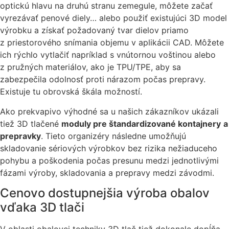
optickú hlavu na druhú stranu zemegule, môžete začať
vyrezávať penové diely… alebo použiť existujúci 3D model
výrobku a získať požadovaný tvar dielov priamo
z priestorového snímania objemu v aplikácii CAD. Môžete
ich rýchlo vytlačiť napríklad s vnútornou voštinou alebo
z pružných materiálov, ako je TPU/TPE, aby sa
zabezpečila odolnosť proti nárazom počas prepravy.
Existuje tu obrovská škála možností.
Ako prekvapivo výhodné sa u našich zákazníkov ukázali
tiež 3D tlačené
moduly pre štandardizované kontajnery
a
prepravky
. Tieto organizéry následne umožňujú
skladovanie sériových výrobkov bez rizika nežiaduceho
pohybu a poškodenia počas presunu medzi jednotlivými
fázami výroby, skladovania a prepravy medzi závodmi.
Cenovo dostupnejšia výroba obalov
vďaka 3D tlači