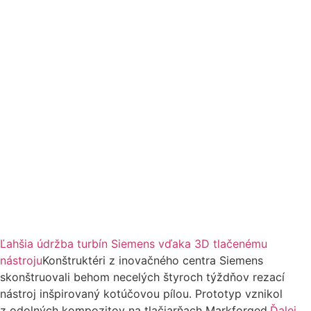
Ľahšia údržba turbín Siemens vďaka 3D tlačenému
nástroju
Konštruktéri z inovačného centra Siemens
skonštruovali behom necelých štyroch týždňov rezací
nástroj inšpirovaný kotúčovou pílou. Prototyp vznikol
z odolných kompozitov na tlačiarňach Markforged.
Ďalej