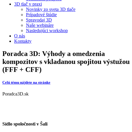
3D tlač v praxi
Novinky zo sveta 3D tlače
Prípadové štúdie
Spravodaj 3D
Naše webináre
Nasledujúci workshop
O nás
Kontakty
Poradca 3D: Výhody a omedzenia
kompozitov s vkladanou spojitou výstužou
(FFF + CFF)
Celú tému nájdete na stránke
Poradca3D.sk
Sídlo spoločnosti v Šali