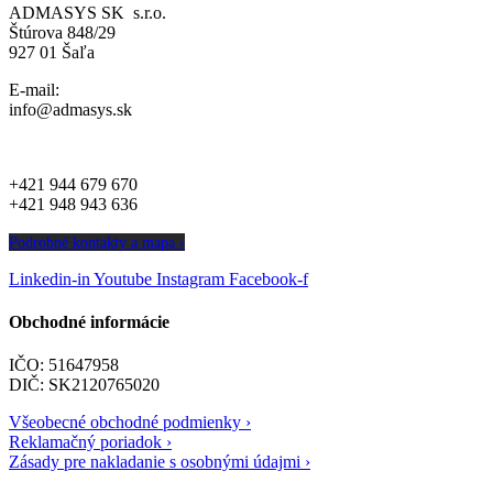
ADMASYS SK s.r.o.
Štúrova 848/29
927 01 Šaľa
E-mail:
info@admasys.sk
+421 944 679 670
+421 948 943 636
Podrobné kontakty a mapa ›
Linkedin-in
Youtube
Instagram
Facebook-f
Obchodné informácie
IČO: 51647958
DIČ: SK2120765020
Všeobecné obchodné podmienky ›
Reklamačný poriadok ›
Zásady pre nakladanie s osobnými údajmi ›