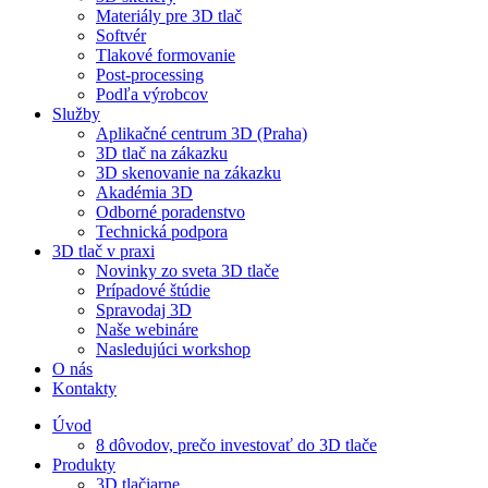
Materiály pre 3D tlač
Softvér
Tlakové formovanie
Post-processing
Podľa výrobcov
Služby
Aplikačné centrum 3D (Praha)
3D tlač na zákazku
3D skenovanie na zákazku
Akadémia 3D
Odborné poradenstvo
Technická podpora
3D tlač v praxi
Novinky zo sveta 3D tlače
Prípadové štúdie
Spravodaj 3D
Naše webináre
Nasledujúci workshop
O nás
Kontakty
Úvod
8 dôvodov, prečo investovať do 3D tlače
Produkty
3D tlačiarne