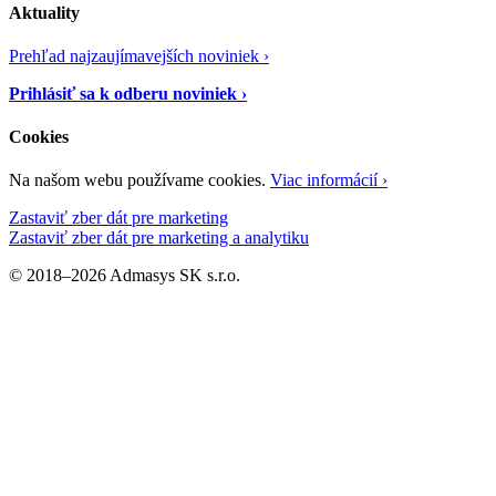
Aktuality
Prehľad najzaujímavejších noviniek ›
Prihlásiť sa k odberu noviniek ›
Cookies
Na našom webu používame cookies.
Viac informácií ›
Zastaviť zber dát pre marketing
Zastaviť zber dát pre marketing a analytiku
© 2018–2026 Admasys SK s.r.o.