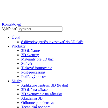
Kontaktovat
Vyhľadať
Úvod
8 dôvodov, prečo investovať do 3D tlače
Produkty
3D tlačiarne
3D skenery
Materiály pre 3D tlač
Softvér
Tlakové formovanie
Post-processing
Podľa výrobcov
Služby
Aplikačné centrum 3D (Praha)
3D tlač na zákazku
3D skenovanie na zákazku
Akadémia 3D
Odborné poradenstvo
Technická podpora