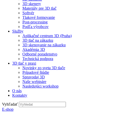
3D skenery
Materiály pre 3D tlač
Softvér
Tlakové formovanie
Post-processing
Podľa výrobcov
Služby
Aplikačné centrum 3D (Praha)
3D tlač na zákazku
3D skenovanie na zákazku
Akadémia 3D
Odborné poradenstvo
Technická podpora
3D tlač v praxi
Novinky zo sveta 3D tlače
Prípadové štúdie
Spravodaj 3D
Naše webináre
Nasledujúci workshop
O nás
Kontakty
Vyhľadať
E-shop