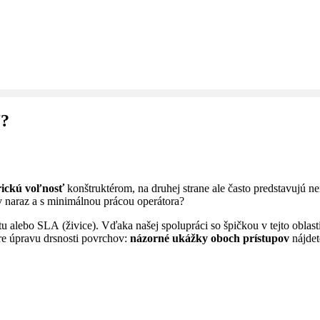
ť?
rickú voľnosť
konštruktérom, na druhej strane ale často predstavujú 
ov naraz a s minimálnou prácou operátora?
tu alebo SLA (živice). Vďaka našej spolupráci so špičkou v tejto obl
pre úpravu drsnosti povrchov:
názorné ukážky oboch prístupov
nájde