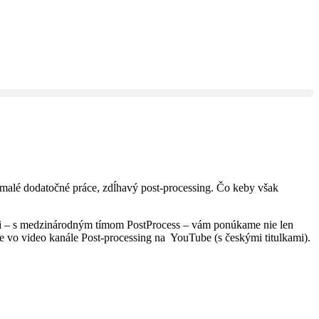
nemalé dodatočné práce, zdĺhavý post-processing. Čo keby však
asti – s medzinárodným tímom PostProcess – vám ponúkame nie len
te vo video kanále Post-processing na YouTube (s českými titulkami).