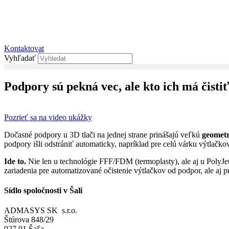
Kontaktovat
Vyhľadať
Podpory sú pekná vec, ale kto ich má čisti
Pozrieť sa na video ukážky
Dočasné podpory u 3D tlači na jednej strane prinášajú veľkú
geomet
podpory išli odstrániť automaticky, napríklad pre celú várku výtlačk
Ide to.
Nie len u technológie FFF/FDM (termoplasty), ale aj u PolyJe
zariadenia pre automatizované očistenie výtlačkov od podpor, ale aj 
Sídlo spoločnosti v Šali
ADMASYS SK s.r.o.
Štúrova 848/29
927 01 Šaľa