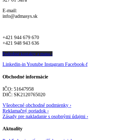
E-mail:
info@admasys.sk
+421 944 679 670
+421 948 943 636
Podrobné kontakty a mapa ›
Linkedin-in
Youtube
Instagram
Facebook-f
Obchodné informácie
IČO: 51647958
DIČ: SK2120765020
Všeobecné obchodné podmienky ›
Reklamačný poriadok ›
Zásady pre nakladanie s osobnými údajmi ›
Aktuality