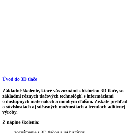
Úvod do 3D tlače
Základné školenie, ktoré vás zoznámi s históriou 3D tlače, so
základmi rôznych tlačových technológií, s informáciami
o dostupných materiáloch a mnohým ďalším. Získate prehľad
o súvislostiach aj súčasných možnostiach a trendoch aditívnej
výroby.
Z náplne školenia:
zoznámenie s 3D tlačou a jej históriou,