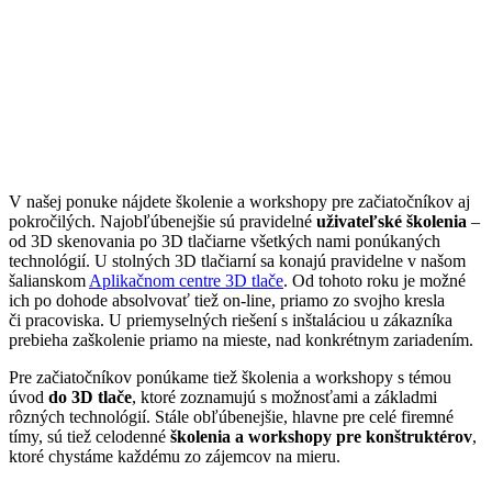
V našej ponuke nájdete školenie a workshopy pre začiatočníkov aj
pokročilých. Najobľúbenejšie sú pravidelné
uživateľské školenia
–
od 3D skenovania po 3D tlačiarne všetkých nami ponúkaných
technológií. U stolných 3D tlačiarní sa konajú pravidelne v našom
šalianskom
Aplikačnom centre 3D tlače
. Od tohoto roku je možné
ich po dohode absolvovať tiež on-line, priamo zo svojho kresla
či pracoviska. U priemyselných riešení s inštaláciou u zákazníka
prebieha zaškolenie priamo na mieste, nad konkrétnym zariadením.
Pre začiatočníkov ponúkame tiež školenia a workshopy s témou
úvod
do 3D tlače
, ktoré zoznamujú s možnosťami a základmi
rôzných technológií. Stále obľúbenejšie, hlavne pre celé firemné
tímy, sú tiež celodenné
školenia a workshopy pre konštruktérov
,
ktoré chystáme každému zo zájemcov na mieru.