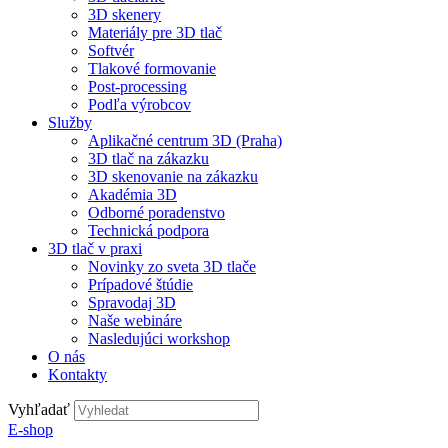
3D skenery
Materiály pre 3D tlač
Softvér
Tlakové formovanie
Post-processing
Podľa výrobcov
Služby
Aplikačné centrum 3D (Praha)
3D tlač na zákazku
3D skenovanie na zákazku
Akadémia 3D
Odborné poradenstvo
Technická podpora
3D tlač v praxi
Novinky zo sveta 3D tlače
Prípadové štúdie
Spravodaj 3D
Naše webináre
Nasledujúci workshop
O nás
Kontakty
Vyhľadať
E-shop