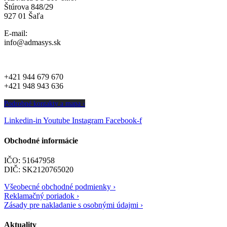
Štúrova 848/29
927 01 Šaľa
E-mail:
info@admasys.sk
+421 944 679 670
+421 948 943 636
Podrobné kontakty a mapa ›
Linkedin-in
Youtube
Instagram
Facebook-f
Obchodné informácie
IČO: 51647958
DIČ: SK2120765020
Všeobecné obchodné podmienky ›
Reklamačný poriadok ›
Zásady pre nakladanie s osobnými údajmi ›
Aktuality