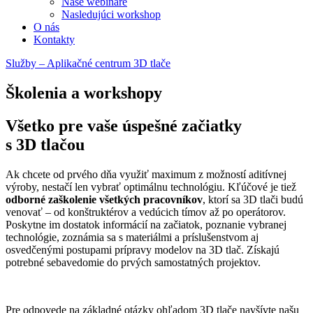
Naše webináre
Nasledujúci workshop
O nás
Kontakty
Služby – Aplikačné centrum 3D tlače
Školenia a workshopy
Všetko pre vaše úspešné začiatky
s 3D tlačou
Ak chcete od prvého dňa využiť maximum z možností aditívnej
výroby, nestačí len vybrať optimálnu technológiu. Kľúčové je tiež
odborné zaškolenie všetkých pracovníkov
, ktorí sa 3D tlači budú
venovať – od konštruktérov a vedúcich tímov až po operátorov.
Poskytne im dostatok informácií na začiatok, poznanie vybranej
technológie, zoznámia sa s materiálmi a príslušenstvom aj
osvedčenými postupami prípravy modelov na 3D tlač. Získajú
potrebné sebavedomie do prvých samostatných projektov.
Pre odpovede na základné otázky ohľadom 3D tlače navšívte našu