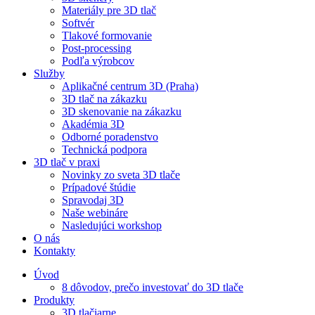
Materiály pre 3D tlač
Softvér
Tlakové formovanie
Post-processing
Podľa výrobcov
Služby
Aplikačné centrum 3D (Praha)
3D tlač na zákazku
3D skenovanie na zákazku
Akadémia 3D
Odborné poradenstvo
Technická podpora
3D tlač v praxi
Novinky zo sveta 3D tlače
Prípadové štúdie
Spravodaj 3D
Naše webináre
Nasledujúci workshop
O nás
Kontakty
Úvod
8 dôvodov, prečo investovať do 3D tlače
Produkty
3D tlačiarne