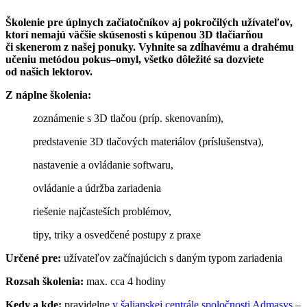
Školenie pre úplnych začiatočníkov aj pokročilých užívateľov,
ktorí nemajú väčšie skúsenosti s kúpenou 3D tlačiarňou
či skenerom z našej ponuky. Vyhnite sa zdĺhavému a drahému
učeniu metódou pokus–omyl, všetko dôležité sa dozviete
od našich lektorov.
Z náplne školenia:
zoznámenie s 3D tlačou (príp. skenovaním),
predstavenie 3D tlačových materiálov (príslušenstva),
nastavenie a ovládanie softwaru,
ovládanie a údržba zariadenia
riešenie najčasteších problémov,
tipy, triky a osvedčené postupy z praxe
Určené pre:
užívateľov začínajúcich s daným typom zariadenia
Rozsah školenia:
max. cca 4 hodiny
Kedy a kde:
pravidelne
v šalianskej centrále spoločnosti Admasys
–