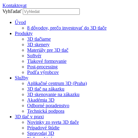
Kontaktovat
Vyhľadať
Úvod
8 dôvodov, prečo investovať do 3D tlače
Produkty
3D tlačiarne
3D skenery
Materiály pre 3D tlač
Softvér
Tlakové formovanie
Post-processing
Podľa výrobcov
Služby
Aplikačné centrum 3D (Praha)
3D tlač na zákazku
3D skenovanie na zákazku
Akadémia 3D
Odborné poradenstvo
Technická podpora
3D tlač v praxi
Novinky zo sveta 3D tlače
Prípadové štúdie
Spravodaj 3D